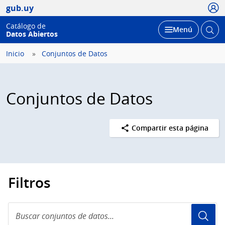
Usua
gub.uy
Catálogo de
Abrir
Desplegar
Menú
Datos Abiertos
busc
Inicio
Conjuntos de Datos
Conjuntos de Datos
Compartir esta página
Filtros
Buscar
conjuntos