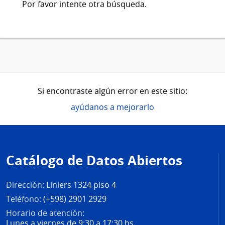
Por favor intente otra búsqueda.
Si encontraste algún error en este sitio:
ayúdanos a mejorarlo
Pie
de
Catálogo de Datos Abiertos
página
Dirección:
Liniers 1324 piso 4
Teléfono:
(+598) 2901 2929
Horario de atención:
Lunes a viernes de 9:30 a 17:30 hs.