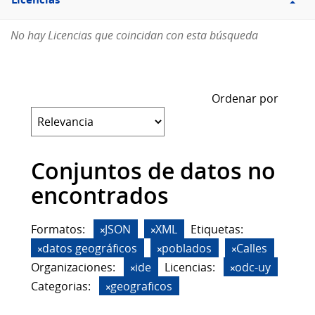
Licencias
No hay Licencias que coincidan con esta búsqueda
Ordenar por
Conjuntos de datos no
encontrados
Formatos:
JSON
XML
Etiquetas:
datos geográficos
poblados
Calles
Organizaciones:
ide
Licencias:
odc-uy
Categorias:
geograficos