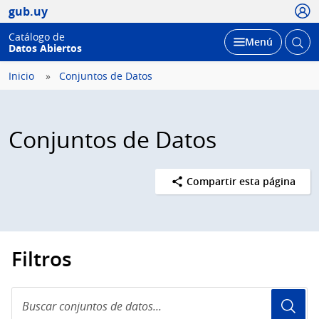
Usua
gub.uy
Catálogo de
Abrir
Desplegar
Menú
Datos Abiertos
busc
Inicio
Conjuntos de Datos
Conjuntos de Datos
Compartir esta página
Filtros
Buscar
conjuntos