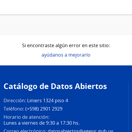
Si encontraste algún error en este sitio:
ayúdanos a mejorarlo
Pie
de
Catálogo de Datos Abiertos
página
Dirección:
Liniers 1324 piso 4
Teléfono:
(+598) 2901 2929
Horario de atención:
Lunes a viernes de 9:30 a 17:30 hs.
Correo electrónico:
datosabiertos@agesic.gub.uy