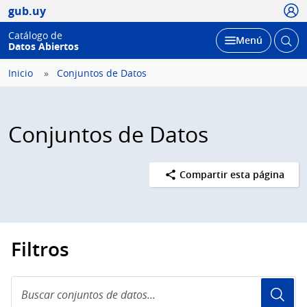
Usua
gub.uy
Catálogo de
Abrir
Desplegar
Menú
Datos Abiertos
busc
Inicio
Conjuntos de Datos
Conjuntos de Datos
Compartir esta página
Filtros
Buscar
conjuntos