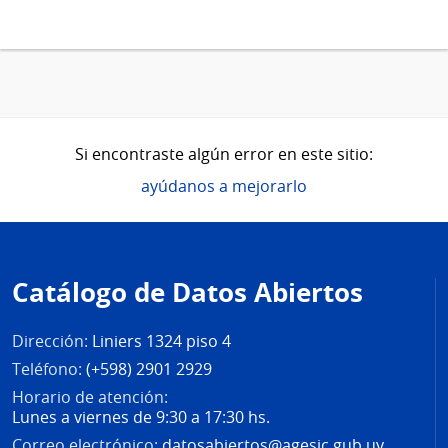
Si encontraste algún error en este sitio:
ayúdanos a mejorarlo
Pie
de
Catálogo de Datos Abiertos
página
Dirección:
Liniers 1324 piso 4
Teléfono:
(+598) 2901 2929
Horario de atención:
Lunes a viernes de 9:30 a 17:30 hs.
Correo electrónico:
datosabiertos@agesic.gub.uy