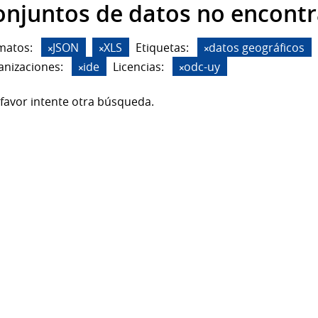
onjuntos de datos no encont
matos:
JSON
XLS
Etiquetas:
datos geográficos
anizaciones:
ide
Licencias:
odc-uy
favor intente otra búsqueda.