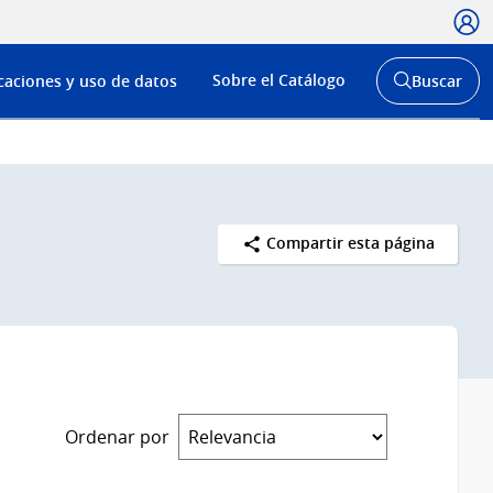
Usua
Menú
Sobre el Catálogo
caciones y uso de datos
Buscar
de
Abrir
buscador
navega
y
Compartir esta página
Ordenar por