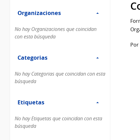
Filtro
datos...
C
Organizaciones
Organizaciones
For
No hay Organizaciones que coincidan
Org
con esta búsqueda
Por 
Filtro
Categorias
Categorias
No hay Categorias que coincidan con esta
búsqueda
Filtro
Etiquetas
Etiquetas
No hay Etiquetas que coincidan con esta
búsqueda
Filtro