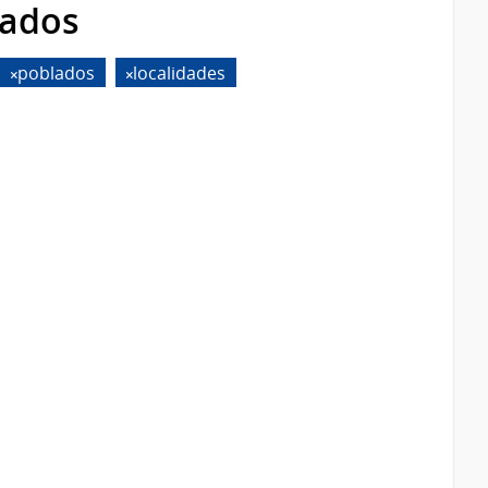
rados
poblados
localidades