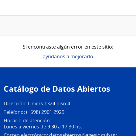
Si encontraste algún error en este sitio:
ayúdanos a mejorarlo
Pie
de
Catálogo de Datos Abiertos
página
Dirección:
Liniers 1324 piso 4
Teléfono:
(+598) 2901 2929
Horario de atención:
Lunes a viernes de 9:30 a 17:30 hs.
Correo electrónico:
datosabiertos@agesic.gub.uy