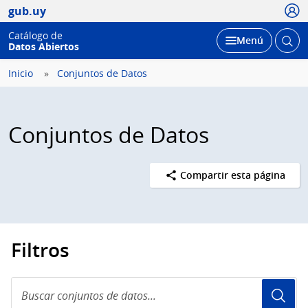
Usua
gub.uy
Catálogo de
Abrir
Desplegar
Menú
Datos Abiertos
busc
Inicio
Conjuntos de Datos
Conjuntos de Datos
Compartir esta página
Filtros
Buscar
conjuntos