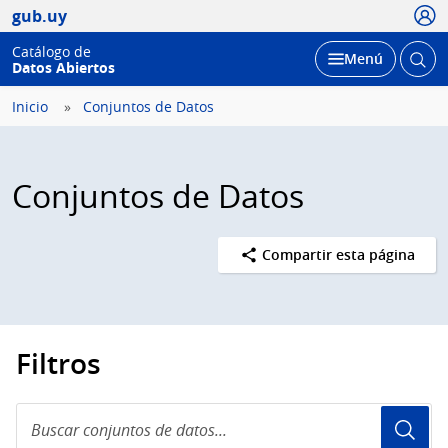
Usua
gub.uy
Catálogo de
Abrir
Desplegar
Menú
Datos Abiertos
busc
Inicio
Conjuntos de Datos
Conjuntos de Datos
Compartir esta página
Filtros
Buscar
conjuntos