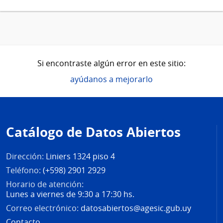
Si encontraste algún error en este sitio:
ayúdanos a mejorarlo
Pie
de
Catálogo de Datos Abiertos
página
Dirección:
Liniers 1324 piso 4
Teléfono:
(+598) 2901 2929
Horario de atención:
Lunes a viernes de 9:30 a 17:30 hs.
Correo electrónico:
datosabiertos@agesic.gub.uy
Contacto