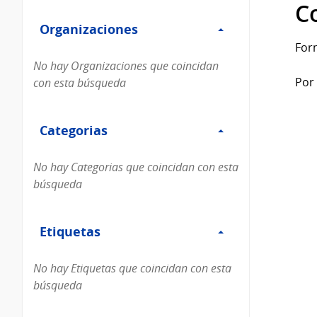
Filtro
datos...
C
Organizaciones
Organizaciones
For
No hay Organizaciones que coincidan
Por 
con esta búsqueda
Filtro
Categorias
Categorias
No hay Categorias que coincidan con esta
búsqueda
Filtro
Etiquetas
Etiquetas
No hay Etiquetas que coincidan con esta
búsqueda
Filtro