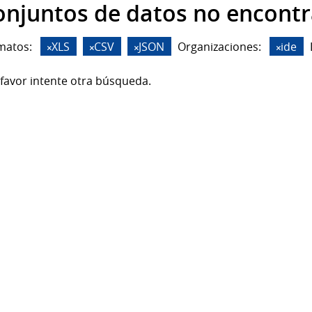
onjuntos de datos no encont
matos:
XLS
CSV
JSON
Organizaciones:
ide
favor intente otra búsqueda.