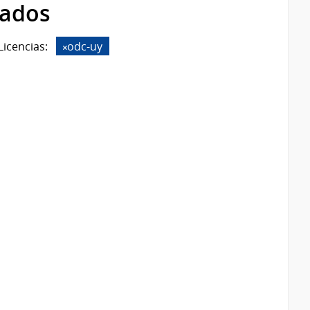
rados
Licencias:
odc-uy