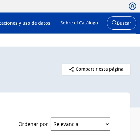
Usua
Menú
Sobre el Catálogo
caciones y uso de datos
Buscar
de
Abrir
buscador
navega
y
Compartir esta página
Ordenar por