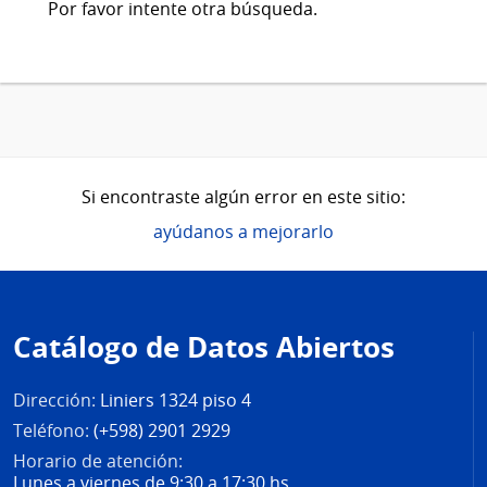
Por favor intente otra búsqueda.
Si encontraste algún error en este sitio:
ayúdanos a mejorarlo
Pie
de
Catálogo de Datos Abiertos
página
Dirección:
Liniers 1324 piso 4
Teléfono:
(+598) 2901 2929
Horario de atención:
Lunes a viernes de 9:30 a 17:30 hs.