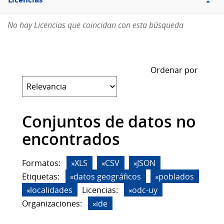
Licencias
No hay Licencias que coincidan con esta búsqueda
Ordenar por
Conjuntos de datos no
encontrados
Formatos:
XLS
CSV
JSON
Etiquetas:
datos geográficos
poblados
localidades
Licencias:
odc-uy
Organizaciones:
ide