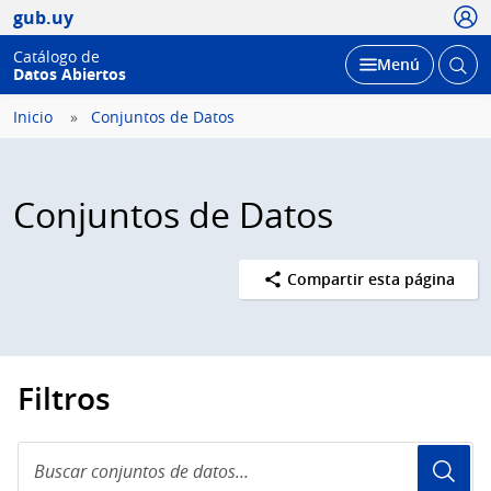
Usua
gub.uy
Catálogo de
Abrir
Desplegar
Menú
Datos Abiertos
busc
Inicio
Conjuntos de Datos
Conjuntos de Datos
Compartir esta página
Filtros
Buscar
conjuntos