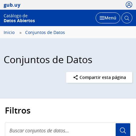
Usua
gub.uy
Catálogo de
Abrir
Desplegar
Menú
Datos Abiertos
busc
Inicio
Conjuntos de Datos
Conjuntos de Datos
Compartir esta página
Filtros
Buscar
conjuntos