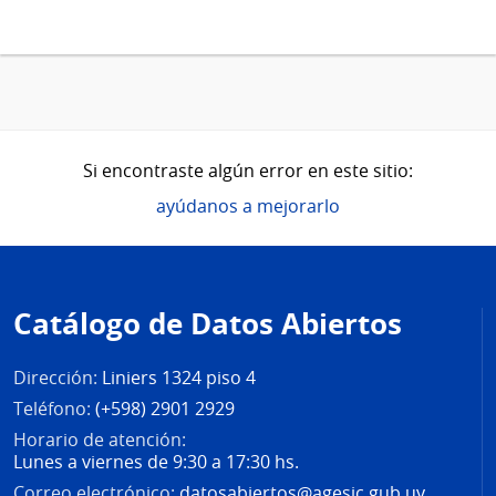
Si encontraste algún error en este sitio:
ayúdanos a mejorarlo
Pie
de
Catálogo de Datos Abiertos
página
Dirección:
Liniers 1324 piso 4
Teléfono:
(+598) 2901 2929
Horario de atención:
Lunes a viernes de 9:30 a 17:30 hs.
Correo electrónico:
datosabiertos@agesic.gub.uy