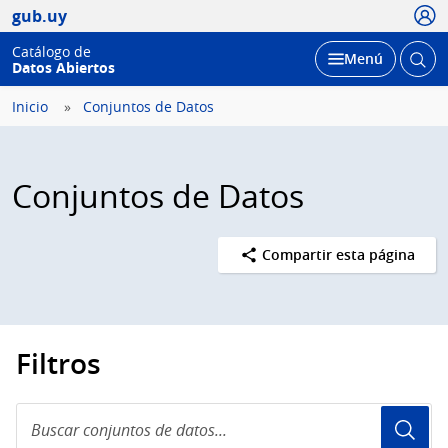
Usua
gub.uy
Catálogo de
Abrir
Desplegar
Menú
Datos Abiertos
busc
Inicio
Conjuntos de Datos
Conjuntos de Datos
Compartir esta página
Filtros
Buscar
conjuntos