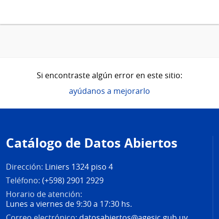
Si encontraste algún error en este sitio:
ayúdanos a mejorarlo
Pie
de
Catálogo de Datos Abiertos
página
Dirección:
Liniers 1324 piso 4
Teléfono:
(+598) 2901 2929
Horario de atención:
Lunes a viernes de 9:30 a 17:30 hs.
Correo electrónico:
datosabiertos@agesic.gub.uy