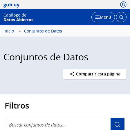
Usua
gub.uy
Catálogo de
Abrir
Desplegar
Menú
Datos Abiertos
busc
Inicio
Conjuntos de Datos
Conjuntos de Datos
Compartir esta página
Filtros
Buscar
conjuntos