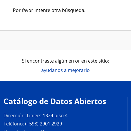
Por favor intente otra búsqueda.
Si encontraste algún error en este sitio:
ayúdanos a mejorarlo
Pie
de
Catálogo de Datos Abiertos
página
Dirección:
Liniers 1324 piso 4
Teléfono:
(+598) 2901 2929