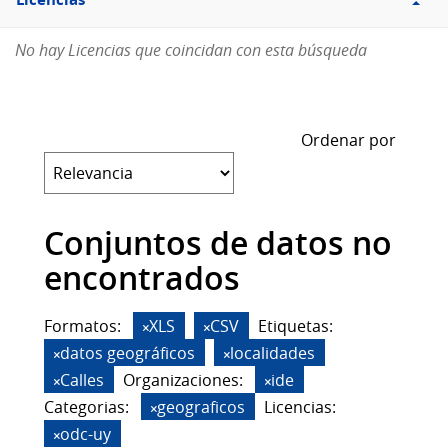
Licencias
No hay Licencias que coincidan con esta búsqueda
Ordenar por
Conjuntos de datos no
encontrados
Formatos:
XLS
CSV
Etiquetas:
datos geográficos
localidades
Calles
Organizaciones:
ide
Categorias:
geograficos
Licencias:
odc-uy