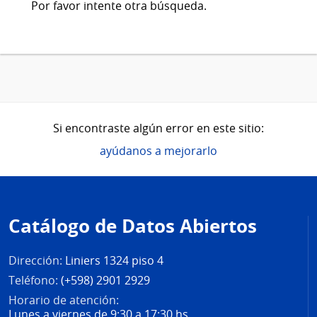
Por favor intente otra búsqueda.
Si encontraste algún error en este sitio:
ayúdanos a mejorarlo
Pie
de
Catálogo de Datos Abiertos
página
Dirección:
Liniers 1324 piso 4
Teléfono:
(+598) 2901 2929
Horario de atención:
Lunes a viernes de 9:30 a 17:30 hs.