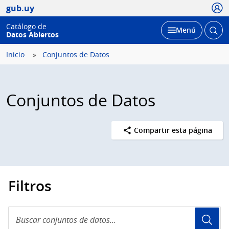
Usua
gub.uy
Catálogo de
Abrir
Desplegar
Menú
Datos Abiertos
busc
Inicio
Conjuntos de Datos
Conjuntos de Datos
Compartir esta página
Filtros
Buscar
conjuntos