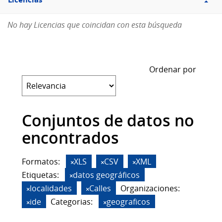
Licencias
No hay Licencias que coincidan con esta búsqueda
Ordenar por
Conjuntos de datos no
encontrados
Formatos:
XLS
CSV
XML
Etiquetas:
datos geográficos
localidades
Calles
Organizaciones:
ide
Categorias:
geograficos