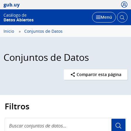
Usua
gub.uy
Catálogo de
Abrir
Desplegar
Menú
Datos Abiertos
busc
Inicio
Conjuntos de Datos
Conjuntos de Datos
Compartir esta página
Filtros
Buscar
conjuntos