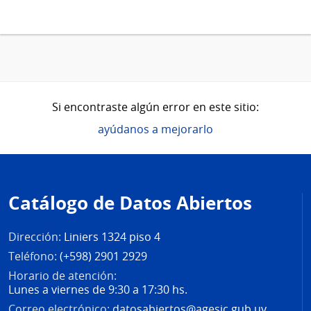
Si encontraste algún error en este sitio:
ayúdanos a mejorarlo
Pie
de
Catálogo de Datos Abiertos
página
Dirección:
Liniers 1324 piso 4
Teléfono:
(+598) 2901 2929
Horario de atención:
Lunes a viernes de 9:30 a 17:30 hs.
Correo electrónico:
datosabiertos@agesic.gub.uy