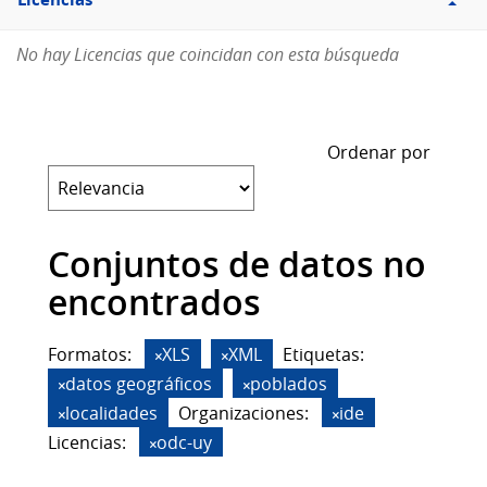
Licencias
No hay Licencias que coincidan con esta búsqueda
Ordenar por
Conjuntos de datos no
encontrados
Formatos:
XLS
XML
Etiquetas:
datos geográficos
poblados
localidades
Organizaciones:
ide
Licencias:
odc-uy