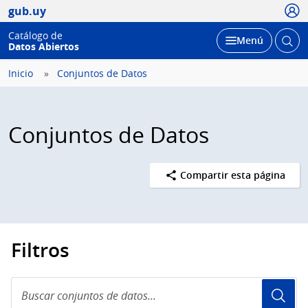
Usua
gub.uy
Catálogo de
Abrir
Desplegar
Menú
Datos Abiertos
busc
Inicio
Conjuntos de Datos
Conjuntos de Datos
Compartir esta página
Filtros
Buscar
conjuntos