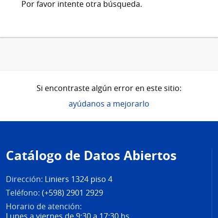
Por favor intente otra búsqueda.
Si encontraste algún error en este sitio:
ayúdanos a mejorarlo
Pie
de
Catálogo de Datos Abiertos
página
Dirección:
Liniers 1324 piso 4
Teléfono:
(+598) 2901 2929
Horario de atención:
Lunes a viernes de 9:30 a 17:30 hs.