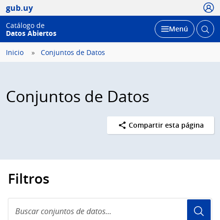
Usua
gub.uy
Catálogo de
Abrir
Desplegar
Menú
Datos Abiertos
busc
Inicio
Conjuntos de Datos
Conjuntos de Datos
Compartir esta página
Filtros
Buscar
conjuntos