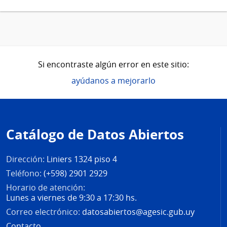
Si encontraste algún error en este sitio:
ayúdanos a mejorarlo
Pie
de
Catálogo de Datos Abiertos
página
Dirección:
Liniers 1324 piso 4
Teléfono:
(+598) 2901 2929
Horario de atención:
Lunes a viernes de 9:30 a 17:30 hs.
Correo electrónico:
datosabiertos@agesic.gub.uy
Contacto