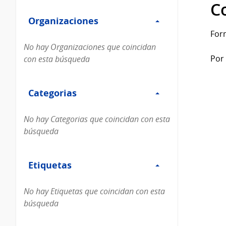
Filtro
datos...
C
Organizaciones
Organizaciones
For
No hay Organizaciones que coincidan
Por 
con esta búsqueda
Filtro
Categorias
Categorias
No hay Categorias que coincidan con esta
búsqueda
Filtro
Etiquetas
Etiquetas
No hay Etiquetas que coincidan con esta
búsqueda
Filtro