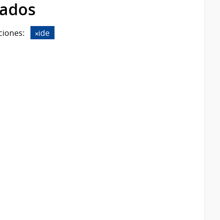
rados
ciones:
ide