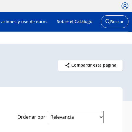
Usua
Menú
Sobre el Catálogo
caciones y uso de datos
Buscar
de
Abrir
buscador
navega
y
Compartir esta página
Ordenar por