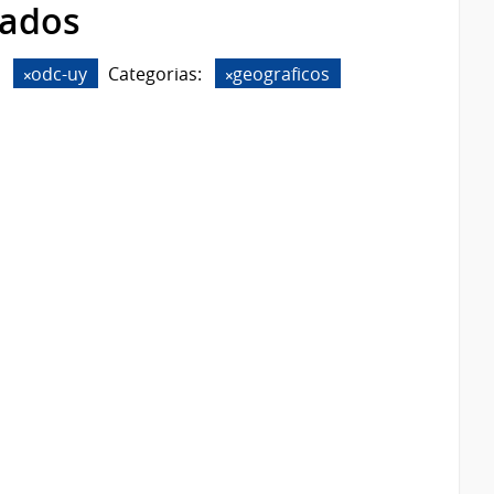
rados
odc-uy
Categorias:
geograficos