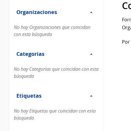
Filtro
datos...
C
Organizaciones
Organizaciones
For
No hay Organizaciones que coincidan
Org
con esta búsqueda
Por 
Filtro
Categorias
Categorias
No hay Categorias que coincidan con esta
búsqueda
Filtro
Etiquetas
Etiquetas
No hay Etiquetas que coincidan con esta
búsqueda
Filtro