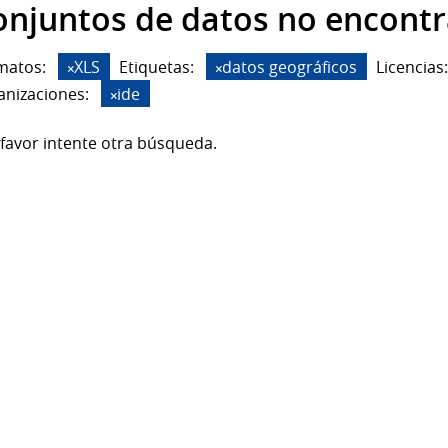
onjuntos de datos no encont
matos:
XLS
Etiquetas:
datos geográficos
Licencias:
anizaciones:
ide
favor intente otra búsqueda.