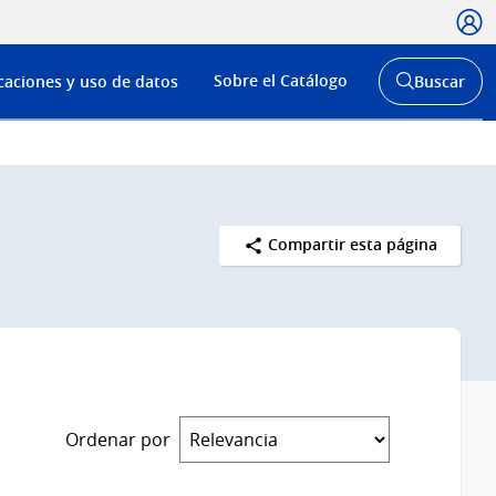
Usua
Menú
Sobre el Catálogo
caciones y uso de datos
Buscar
de
Abrir
buscador
navega
y
Compartir esta página
Ordenar por