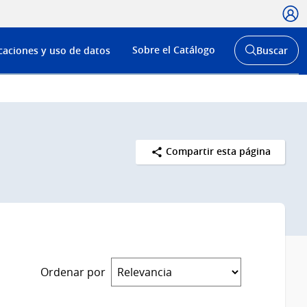
Usua
Menú
Sobre el Catálogo
caciones y uso de datos
Buscar
de
Abrir
buscador
navega
y
Compartir esta página
Ordenar por