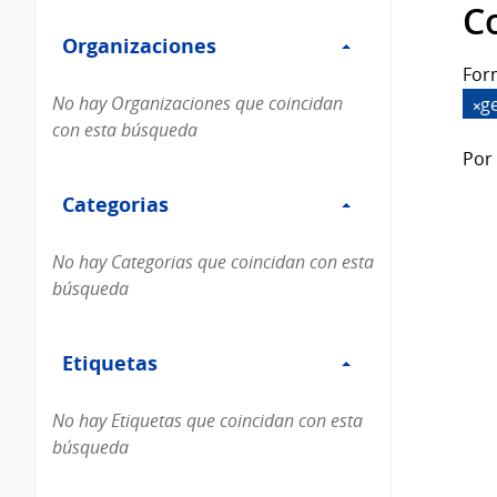
Filtro
datos...
C
Organizaciones
Organizaciones
For
No hay Organizaciones que coincidan
g
con esta búsqueda
Por 
Filtro
Categorias
Categorias
No hay Categorias que coincidan con esta
búsqueda
Filtro
Etiquetas
Etiquetas
No hay Etiquetas que coincidan con esta
búsqueda
Filtro