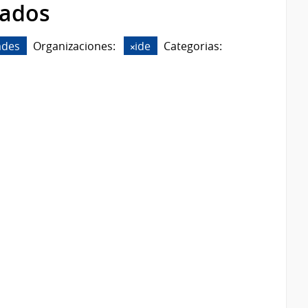
rados
ades
Organizaciones:
ide
Categorias: