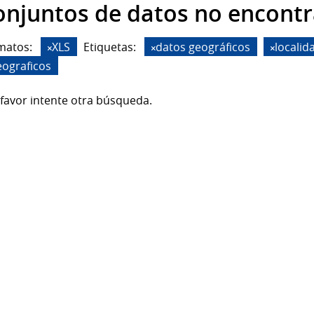
onjuntos de datos no encont
matos:
XLS
Etiquetas:
datos geográficos
localid
eograficos
favor intente otra búsqueda.