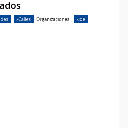
rados
ades
Calles
Organizaciones:
ide