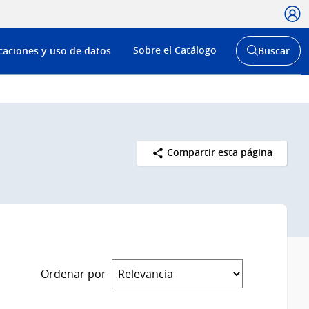
Usua
Menú
Sobre el Catálogo
caciones y uso de datos
Buscar
de
Abrir
buscador
navega
y
Compartir esta página
Ordenar por