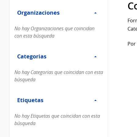
Filtro
datos...
C
Organizaciones
Organizaciones
For
No hay Organizaciones que coincidan
Cate
con esta búsqueda
Por 
Filtro
Categorias
Categorias
No hay Categorias que coincidan con esta
búsqueda
Filtro
Etiquetas
Etiquetas
No hay Etiquetas que coincidan con esta
búsqueda
Filtro