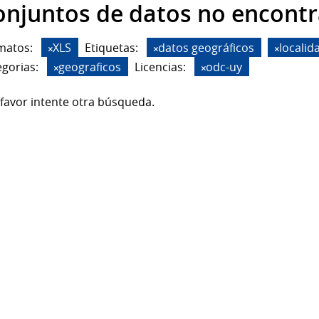
onjuntos de datos no encont
matos:
XLS
Etiquetas:
datos geográficos
localid
gorias:
geograficos
Licencias:
odc-uy
favor intente otra búsqueda.