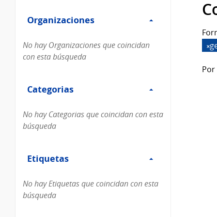
Filtro
datos...
C
Organizaciones
Organizaciones
For
No hay Organizaciones que coincidan
g
con esta búsqueda
Por 
Filtro
Categorias
Categorias
No hay Categorias que coincidan con esta
búsqueda
Filtro
Etiquetas
Etiquetas
No hay Etiquetas que coincidan con esta
búsqueda
Filtro