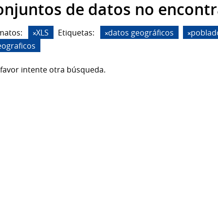
onjuntos de datos no encont
matos:
XLS
Etiquetas:
datos geográficos
poblad
eograficos
favor intente otra búsqueda.