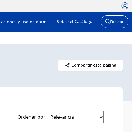
Usua
Menú
Sobre el Catálogo
caciones y uso de datos
Buscar
de
Abrir
buscador
navega
y
Compartir esta página
Ordenar por