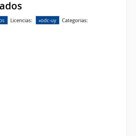
rados
os
Licencias:
odc-uy
Categorias: