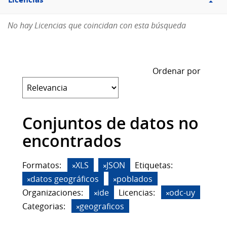
Licencias
No hay Licencias que coincidan con esta búsqueda
Ordenar por
Conjuntos de datos no
encontrados
Formatos:
XLS
JSON
Etiquetas:
datos geográficos
poblados
Organizaciones:
ide
Licencias:
odc-uy
Categorias:
geograficos