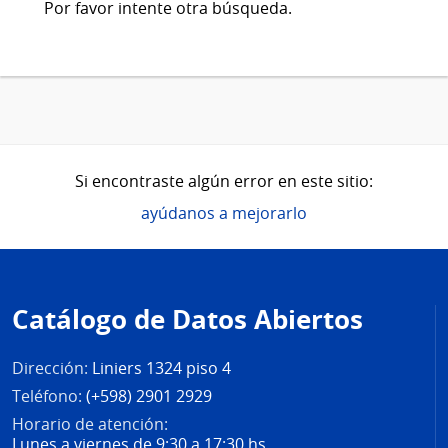
Por favor intente otra búsqueda.
Si encontraste algún error en este sitio:
ayúdanos a mejorarlo
Pie
de
Catálogo de Datos Abiertos
página
Dirección:
Liniers 1324 piso 4
Teléfono:
(+598) 2901 2929
Horario de atención:
Lunes a viernes de 9:30 a 17:30 hs.