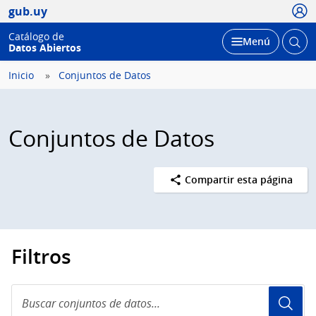
Usua
gub.uy
Catálogo de
Abrir
Desplegar
Menú
Datos Abiertos
busc
Inicio
Conjuntos de Datos
Conjuntos de Datos
Compartir esta página
Filtros
Buscar
conjuntos