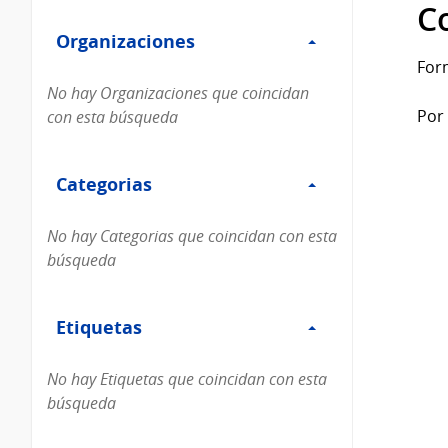
Filtro
datos...
C
Organizaciones
Organizaciones
For
No hay Organizaciones que coincidan
Por 
con esta búsqueda
Filtro
Categorias
Categorias
No hay Categorias que coincidan con esta
búsqueda
Filtro
Etiquetas
Etiquetas
No hay Etiquetas que coincidan con esta
búsqueda
Filtro