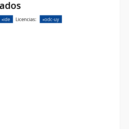
rados
ide
Licencias:
odc-uy