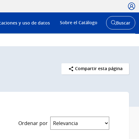
Usua
Menú
Sobre el Catálogo
caciones y uso de datos
Buscar
de
Abrir
buscador
navega
y
Compartir esta página
Ordenar por