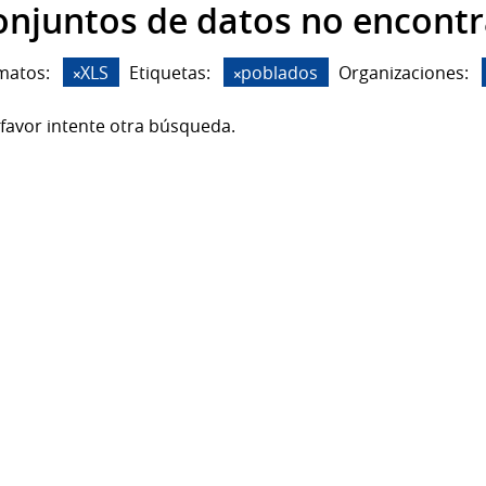
onjuntos de datos no encont
matos:
XLS
Etiquetas:
poblados
Organizaciones:
favor intente otra búsqueda.