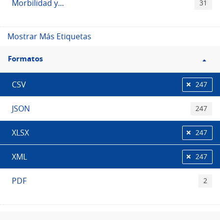
Morbilidad y...
31
Mostrar Más Etiquetas
Filtro
Formatos
Formatos
CSV
247
JSON
247
XLSX
247
XML
247
PDF
2
Filtro