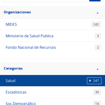
de
Filtro
datos...
Organizaciones
Organizaciones
MIDES
242
Ministerio de Salud Publica
3
Fondo Nacional de Recursos
2
Filtro
Categorias
Categorias
Salud
247
Estadísticas
30
Soc.Demográfico
14