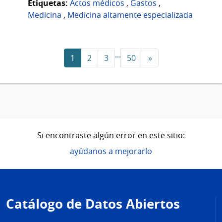
Etiquetas:
Actos médicos
,
Gastos
,
Medicina
,
Medicina altamente especializada
...
1
2
3
50
»
Si encontraste algún error en este sitio:
ayúdanos a mejorarlo
Pie
de
Catálogo de Datos Abiertos
página