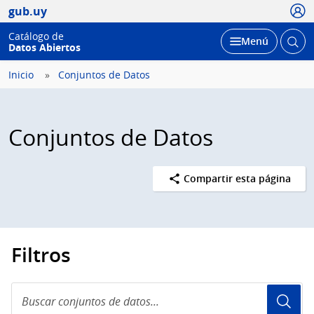
Usua
gub.uy
Catálogo de
Abrir
Desplegar
Menú
Datos Abiertos
busc
Inicio
Conjuntos de Datos
Conjuntos de Datos
Compartir esta página
Filtros
Buscar
conjuntos