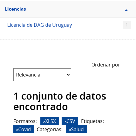
Filtro
Licencias
Licencias
Licencia de DAG de Uruguay
1
Ordenar por
1 conjunto de datos
encontrado
Formatos:
XLSX
CSV
Etiquetas:
Covid
Categorias:
Salud