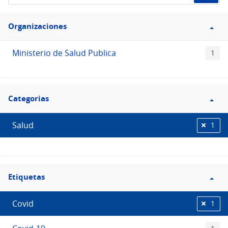
de
Filtro
datos...
Organizaciones
Organizaciones
Ministerio de Salud Publica
1
Filtro
Categorias
Categorias
Salud
1
Filtro
Etiquetas
Etiquetas
Covid
1