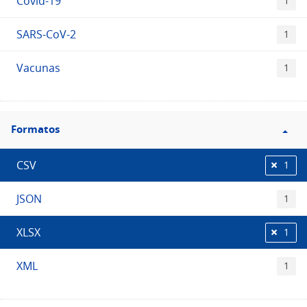
Covid-19
1
SARS-CoV-2
1
Vacunas
1
Filtro
Formatos
Formatos
CSV
1
JSON
1
XLSX
1
XML
1