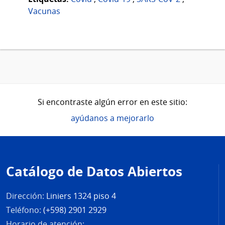
Vacunas
Si encontraste algún error en este sitio:
ayúdanos a mejorarlo
Pie
de
Catálogo de Datos Abiertos
página
Dirección:
Liniers 1324 piso 4
Teléfono:
(+598) 2901 2929
Horario de atención: