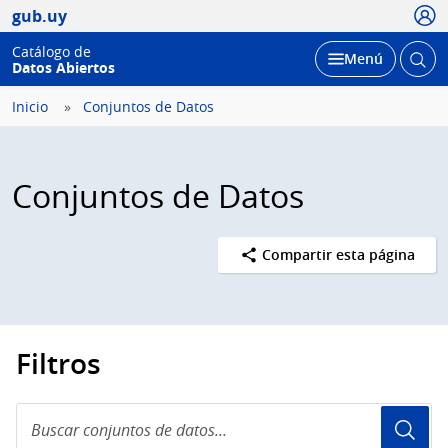
Usua
gub.uy
Catálogo de
Abrir
Desplegar
Menú
Datos Abiertos
busc
Inicio
Conjuntos de Datos
Conjuntos de Datos
Compartir esta página
Filtros
Buscar
conjuntos