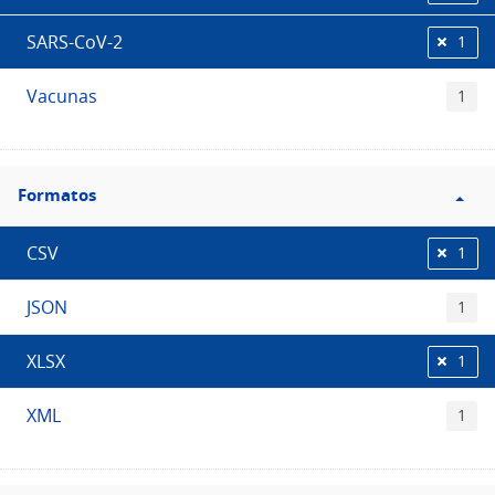
SARS-CoV-2
1
Vacunas
1
Filtro
Formatos
Formatos
CSV
1
JSON
1
XLSX
1
XML
1