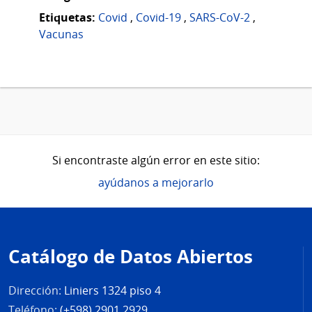
Etiquetas:
Covid
,
Covid-19
,
SARS-CoV-2
,
Vacunas
Si encontraste algún error en este sitio:
ayúdanos a mejorarlo
Pie
de
Catálogo de Datos Abiertos
página
Dirección:
Liniers 1324 piso 4
Teléfono:
(+598) 2901 2929