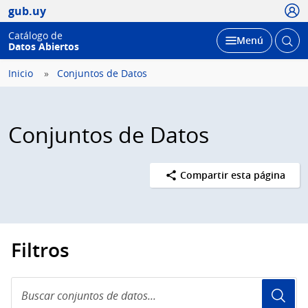
Usua
gub.uy
Catálogo de
Abrir
Desplegar
Menú
Datos Abiertos
busc
Inicio
Conjuntos de Datos
Conjuntos de Datos
Compartir esta página
Filtros
Buscar
conjuntos