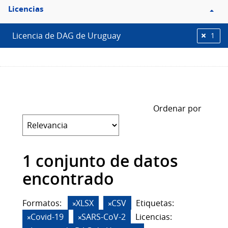
Filtro
Licencias
Licencias
Licencia de DAG de Uruguay
1
Ordenar por
1 conjunto de datos
encontrado
Formatos:
XLSX
CSV
Etiquetas:
Covid-19
SARS-CoV-2
Licencias: