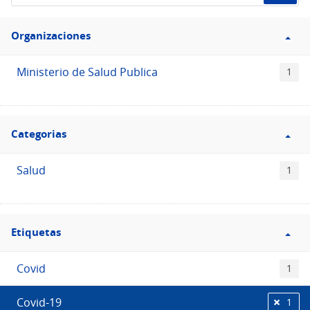
de
Filtro
datos...
Organizaciones
Organizaciones
Ministerio de Salud Publica
1
Filtro
Categorias
Categorias
Salud
1
Filtro
Etiquetas
Etiquetas
Covid
1
Covid-19
1