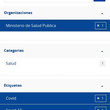
de
Filtro
datos...
Organizaciones
Organizaciones
Ministerio de Salud Publica
1
Filtro
Categorias
Categorias
Salud
1
Filtro
Etiquetas
Etiquetas
Covid
1