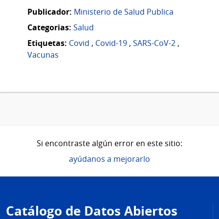
Publicador:
Ministerio de Salud Publica
Categorias:
Salud
Etiquetas:
Covid
,
Covid-19
,
SARS-CoV-2
,
Vacunas
Si encontraste algún error en este sitio:
ayúdanos a mejorarlo
Pie
de
Catálogo de Datos Abiertos
página