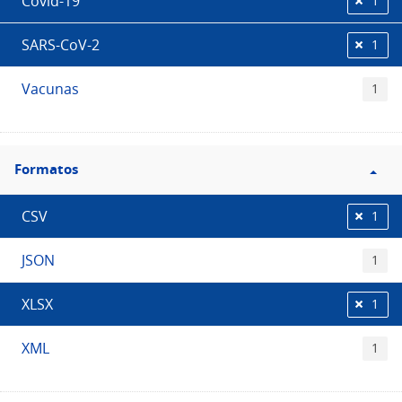
Covid-19
1
SARS-CoV-2
1
Vacunas
1
Filtro
Formatos
Formatos
CSV
1
JSON
1
XLSX
1
XML
1