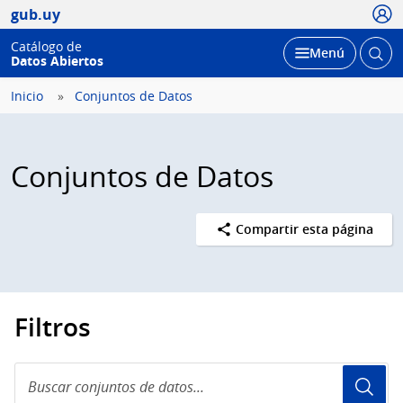
Usua
gub.uy
Catálogo de
Abrir
Desplegar
Menú
Datos Abiertos
busc
Inicio
Conjuntos de Datos
Conjuntos de Datos
Compartir esta página
Filtros
Buscar
conjuntos