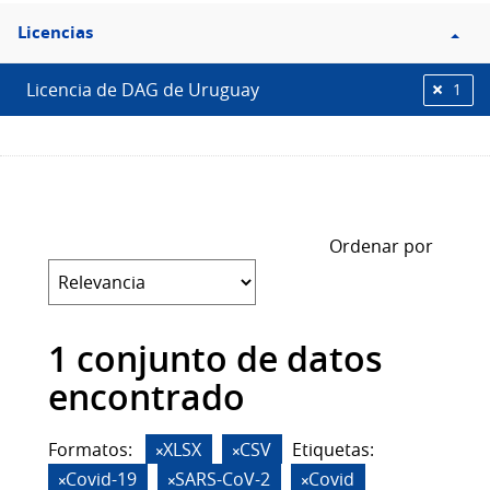
Filtro
Licencias
Licencias
Licencia de DAG de Uruguay
1
Ordenar por
1 conjunto de datos
encontrado
Formatos:
XLSX
CSV
Etiquetas:
Covid-19
SARS-CoV-2
Covid