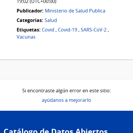
19:02 (UTC+00:00)
Publicador:
Ministerio de Salud Publica
Categorias:
Salud
Etiquetas:
Covid
,
Covid-19
,
SARS-CoV-2
,
Vacunas
Si encontraste algún error en este sitio:
ayúdanos a mejorarlo
Pie
de
Catálogo de Datos Abiertos