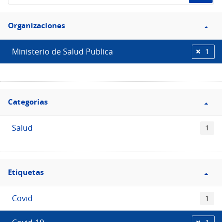
de
Filtro
datos...
Organizaciones
Organizaciones
Ministerio de Salud Publica
1
Filtro
Categorias
Categorias
Salud
1
Filtro
Etiquetas
Etiquetas
Covid
1