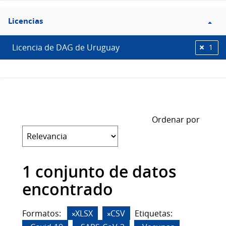
Filtro
Licencias
Licencias
Licencia de DAG de Uruguay
1
Ordenar por
1 conjunto de datos
encontrado
Formatos:
XLSX
CSV
Etiquetas: