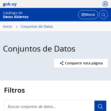
Usua
gub.uy
Catálogo de
Abrir
Desplegar
Menú
Datos Abiertos
busc
Inicio
Conjuntos de Datos
Conjuntos de Datos
Compartir esta página
Filtros
Buscar
conjuntos