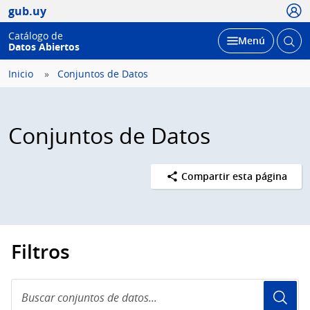
Usua
gub.uy
Catálogo de
Abrir
Desplegar
Menú
Datos Abiertos
busc
Inicio
Conjuntos de Datos
Conjuntos de Datos
Compartir esta página
Filtros
Buscar
conjuntos