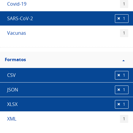
Covid-19
1
SARS-CoV-2
1
Vacunas
1
Filtro
Formatos
Formatos
CSV
1
JSON
1
XLSX
1
XML
1