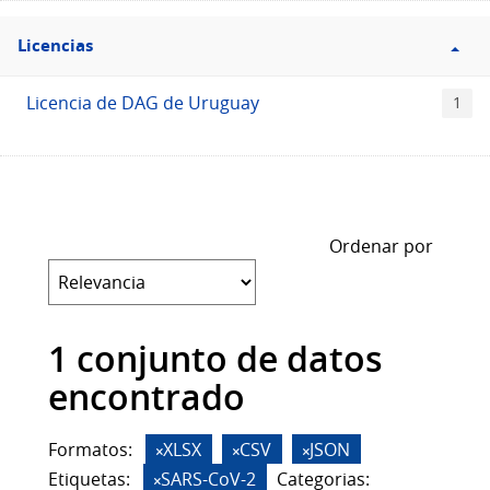
Filtro
Licencias
Licencias
Licencia de DAG de Uruguay
1
Ordenar por
1 conjunto de datos
encontrado
Formatos:
XLSX
CSV
JSON
Etiquetas:
SARS-CoV-2
Categorias: