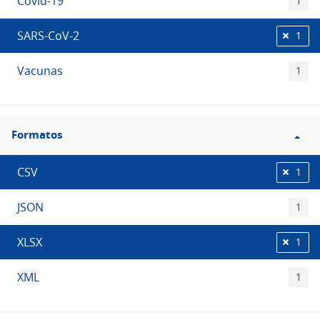
Covid-19
1
SARS-CoV-2
1
Vacunas
1
Filtro
Formatos
Formatos
CSV
1
JSON
1
XLSX
1
XML
1