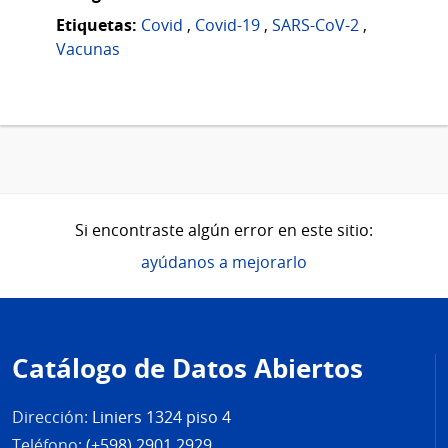
Etiquetas:
Covid
,
Covid-19
,
SARS-CoV-2
,
Vacunas
Si encontraste algún error en este sitio:
ayúdanos a mejorarlo
Pie
de
Catálogo de Datos Abiertos
página
Dirección:
Liniers 1324 piso 4
Teléfono:
(+598) 2901 2929