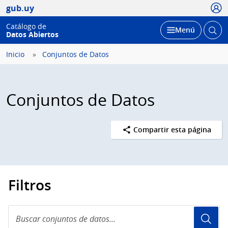
Usua
gub.uy
Catálogo de
Abrir
Desplegar
Menú
Datos Abiertos
busc
Inicio
Conjuntos de Datos
Conjuntos de Datos
Compartir esta página
Filtros
Buscar
conjuntos