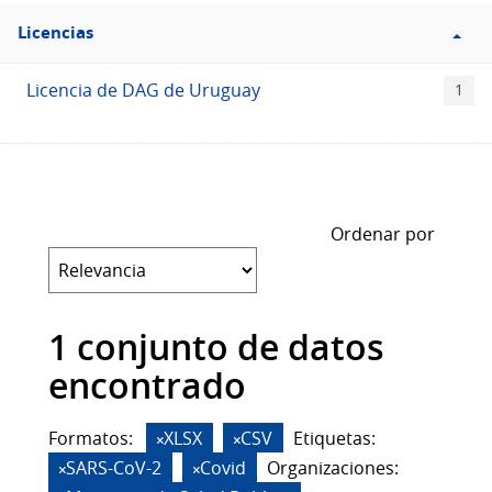
Filtro
Licencias
Licencias
Licencia de DAG de Uruguay
1
Ordenar por
1 conjunto de datos
encontrado
Formatos:
XLSX
CSV
Etiquetas:
SARS-CoV-2
Covid
Organizaciones: