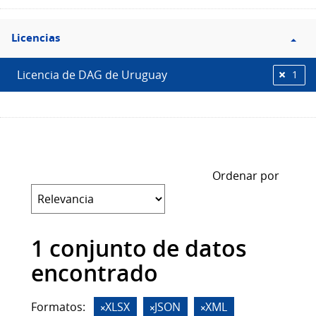
Filtro
Licencias
Licencias
Licencia de DAG de Uruguay
1
Ordenar por
1 conjunto de datos
encontrado
Formatos:
XLSX
JSON
XML