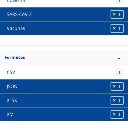
Covid-19
1
SARS-CoV-2
1
Vacunas
1
Filtro
Formatos
Formatos
CSV
1
JSON
1
XLSX
1
XML
1