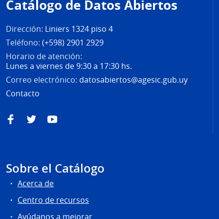
Catálogo de Datos Abiertos
página
Dirección:
Liniers 1324 piso 4
Teléfono:
(+598) 2901 2929
Horario de atención:
Lunes a viernes de 9:30 a 17:30 hs.
Correo electrónico:
datosabiertos@agesic.gub.uy
Contacto
Facebook
Twitter
YouTube
Sobre el Catálogo
Acerca de
Centro de recursos
Ayúdanos a mejorar