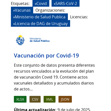
Etiquetas:
Covid
SARS-CoV-2
Vacunas
Organizaciones:
Ministerio de Salud Publica
Licencias:
Licencia de DAG de Uruguay
Vacunación por Covid-19
Este conjunto de datos presenta diferentes
recursos vinculados a la evolución del plan
de vacunación Covid 19. Contiene actos
vacunales detallados y acumulados diarios
de actos...
XLSX
CSV
XML
JSON
Última actualización:
9 de julio de 2025,