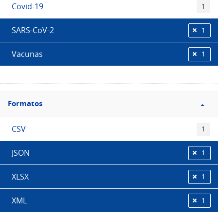
Covid-19
1
SARS-CoV-2
1
Vacunas
1
Filtro
Formatos
Formatos
CSV
1
JSON
1
XLSX
1
XML
1