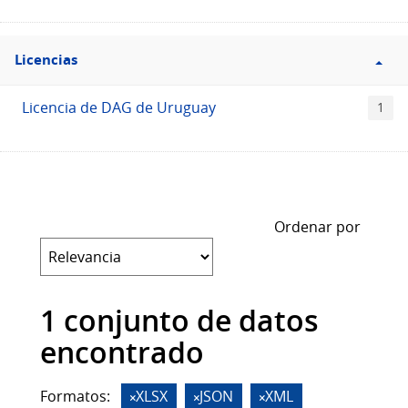
Filtro
Licencias
Licencias
Licencia de DAG de Uruguay
1
Ordenar por
1 conjunto de datos
encontrado
Formatos:
XLSX
JSON
XML