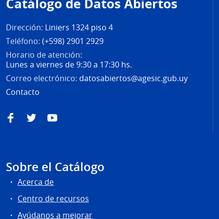
Catálogo de Datos Abiertos
página
Dirección:
Liniers 1324 piso 4
Teléfono:
(+598) 2901 2929
Horario de atención:
Lunes a viernes de 9:30 a 17:30 hs.
Correo electrónico:
datosabiertos@agesic.gub.uy
Contacto
Facebook
Twitter
YouTube
Sobre el Catálogo
Acerca de
Centro de recursos
Ayúdanos a mejorar