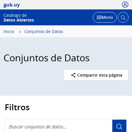
Usua
gub.uy
Catálogo de
Abrir
Desplegar
Menú
Datos Abiertos
busc
Inicio
Conjuntos de Datos
Conjuntos de Datos
Compartir esta página
Filtros
Buscar
conjuntos