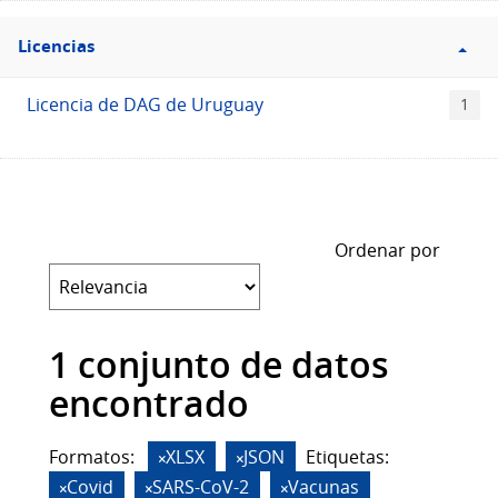
Filtro
Licencias
Licencias
Licencia de DAG de Uruguay
1
Ordenar por
1 conjunto de datos
encontrado
Formatos:
XLSX
JSON
Etiquetas:
Covid
SARS-CoV-2
Vacunas