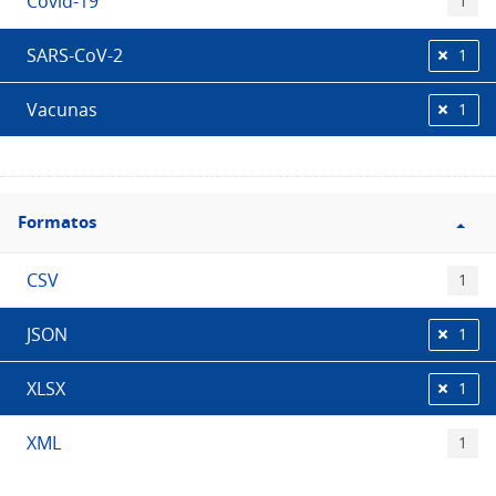
Covid-19
1
SARS-CoV-2
1
Vacunas
1
Filtro
Formatos
Formatos
CSV
1
JSON
1
XLSX
1
XML
1