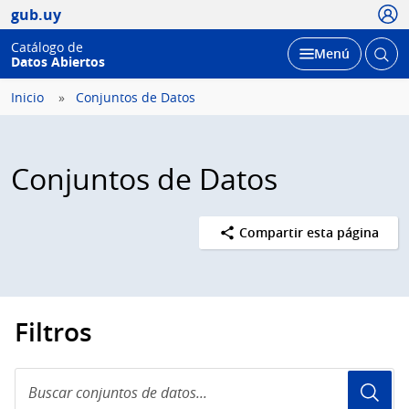
Usua
gub.uy
Catálogo de
Abrir
Desplegar
Menú
Datos Abiertos
busc
Inicio
Conjuntos de Datos
Conjuntos de Datos
Compartir esta página
Filtros
Buscar
conjuntos