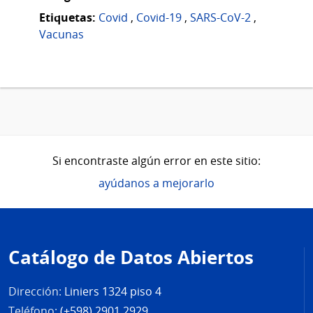
Etiquetas:
Covid
,
Covid-19
,
SARS-CoV-2
,
Vacunas
Si encontraste algún error en este sitio:
ayúdanos a mejorarlo
Pie
de
Catálogo de Datos Abiertos
página
Dirección:
Liniers 1324 piso 4
Teléfono:
(+598) 2901 2929