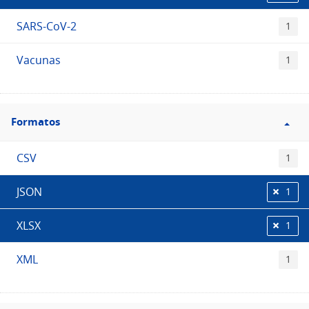
SARS-CoV-2
1
Vacunas
1
Filtro
Formatos
Formatos
CSV
1
JSON
1
XLSX
1
XML
1