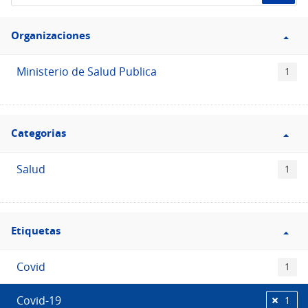
de
Filtro
datos...
Organizaciones
Organizaciones
Ministerio de Salud Publica
1
Filtro
Categorias
Categorias
Salud
1
Filtro
Etiquetas
Etiquetas
Covid
1
Covid-19
1