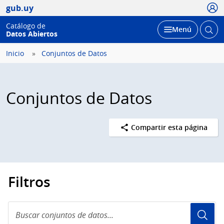
Usua
gub.uy
Catálogo de
Abrir
Desplegar
Menú
Datos Abiertos
busc
Inicio
Conjuntos de Datos
Conjuntos de Datos
Compartir esta página
Filtros
Buscar
conjuntos