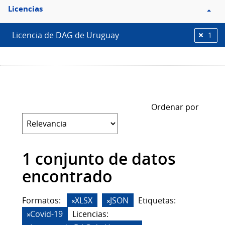
Filtro
Licencias
Licencias
Licencia de DAG de Uruguay
1
Ordenar por
1 conjunto de datos
encontrado
Formatos:
XLSX
JSON
Etiquetas:
Covid-19
Licencias: