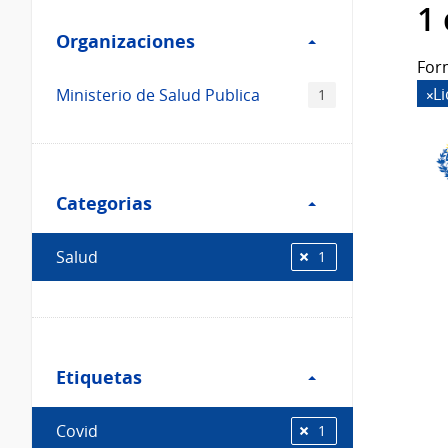
Filtro
datos...
1
Organizaciones
Organizaciones
For
L
Ministerio de Salud Publica
1
Filtro
Categorias
Categorias
Salud
1
Filtro
Etiquetas
Etiquetas
Covid
1