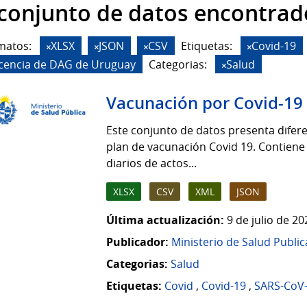
 conjunto de datos encontrad
matos:
XLSX
JSON
CSV
Etiquetas:
Covid-19
icencia de DAG de Uruguay
Categorias:
Salud
Vacunación por Covid-19
Este conjunto de datos presenta difere
plan de vacunación Covid 19. Contiene
diarios de actos...
XLSX
CSV
XML
JSON
Última actualización:
9 de julio de 2
Publicador:
Ministerio de Salud Public
Categorias:
Salud
Etiquetas:
Covid
,
Covid-19
,
SARS-CoV