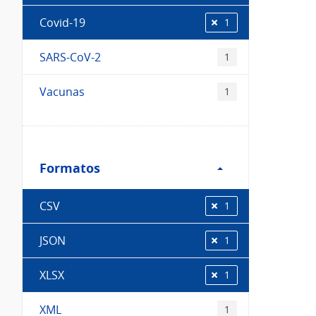
Covid-19
1
SARS-CoV-2
1
Vacunas
1
Filtro
Formatos
Formatos
CSV
1
JSON
1
XLSX
1
XML
1