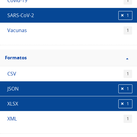
Covid-19
1
SARS-CoV-2
1
Vacunas
1
Filtro
Formatos
Formatos
CSV
1
JSON
1
XLSX
1
XML
1