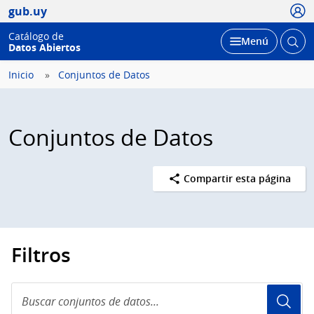
Usua
gub.uy
Catálogo de
Abrir
Desplegar
Menú
Datos Abiertos
busc
Inicio
Conjuntos de Datos
Conjuntos de Datos
Compartir esta página
Filtros
Buscar
conjuntos