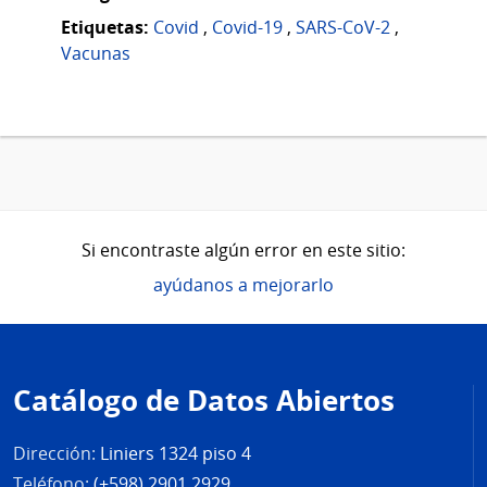
Etiquetas:
Covid
,
Covid-19
,
SARS-CoV-2
,
Vacunas
Si encontraste algún error en este sitio:
ayúdanos a mejorarlo
Pie
de
Catálogo de Datos Abiertos
página
Dirección:
Liniers 1324 piso 4
Teléfono:
(+598) 2901 2929