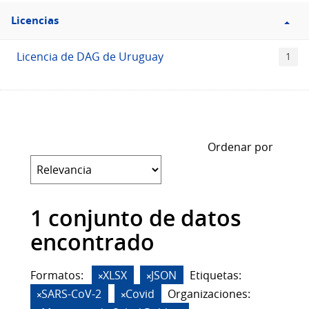
Filtro
Licencias
Licencias
Licencia de DAG de Uruguay
1
Ordenar por
1 conjunto de datos
encontrado
Formatos:
XLSX
JSON
Etiquetas:
SARS-CoV-2
Covid
Organizaciones: