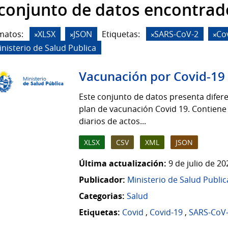
 conjunto de datos encontrad
matos:
XLSX
JSON
Etiquetas:
SARS-CoV-2
Co
inisterio de Salud Publica
Vacunación por Covid-19
Este conjunto de datos presenta difere
plan de vacunación Covid 19. Contiene
diarios de actos...
XLSX
CSV
XML
JSON
Última actualización:
9 de julio de 2
Publicador:
Ministerio de Salud Public
Categorias:
Salud
Etiquetas:
Covid
,
Covid-19
,
SARS-CoV