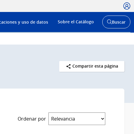
Usua
Menú
Sobre el Catálogo
caciones y uso de datos
Buscar
de
Abrir
buscador
navega
y
Compartir esta página
Ordenar por