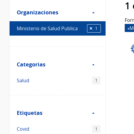
Filtro
datos...
1
Organizaciones
Organizaciones
For
M
Ministerio de Salud Publica
1
Filtro
Categorias
Categorias
Salud
1
Filtro
Etiquetas
Etiquetas
Covid
1