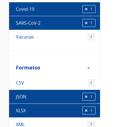
Covid-19
1
SARS-CoV-2
1
Vacunas
1
Filtro
Formatos
Formatos
CSV
1
JSON
1
XLSX
1
XML
1