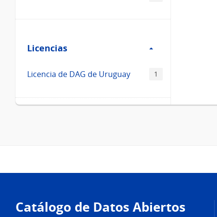
Filtro
Licencias
Licencias
Licencia de DAG de Uruguay
1
Pie
de
Catálogo de Datos Abiertos
página