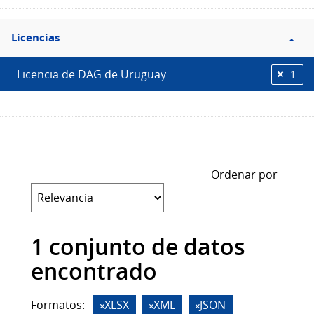
Filtro
Licencias
Licencias
Licencia de DAG de Uruguay
1
Ordenar por
1 conjunto de datos
encontrado
Formatos:
XLSX
XML
JSON