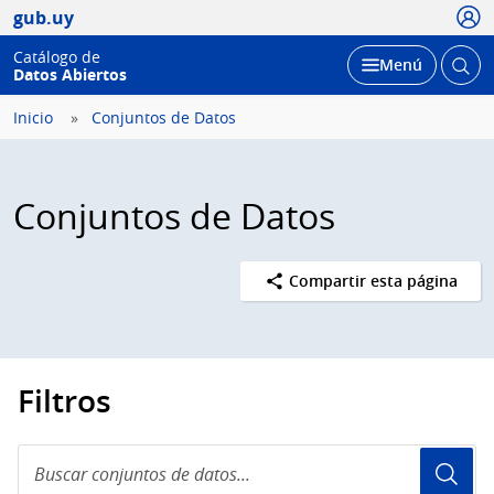
Usua
gub.uy
Catálogo de
Abrir
Desplegar
Menú
Datos Abiertos
busc
Inicio
Conjuntos de Datos
Conjuntos de Datos
Compartir esta página
Filtros
Buscar
conjuntos