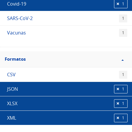
Covid-19
1
SARS-CoV-2
1
Vacunas
1
Filtro
Formatos
Formatos
CSV
1
JSON
1
XLSX
1
XML
1