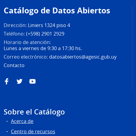
de
Catálogo de Datos Abiertos
página
Dirección:
Liniers 1324 piso 4
Teléfono:
(+598) 2901 2929
Horario de atención:
Lunes a viernes de 9:30 a 17:30 hs.
Correo electrónico:
datosabiertos@agesic.gub.uy
Contacto
Facebook
Twitter
YouTube
Sobre el Catálogo
Acerca de
Centro de recursos