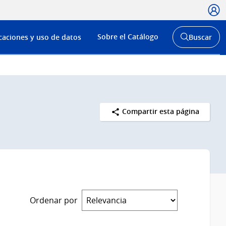
Usua
Menú
Sobre el Catálogo
caciones y uso de datos
Buscar
de
Abrir
buscador
navega
y
Compartir esta página
Ordenar por