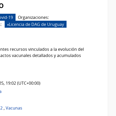
o
ovid-19
Organizaciones:
:
Licencia de DAG de Uruguay
ntes recursos vinculados a la evolución del
 actos vacunales detallados y acumulados
025, 19:02 (UTC+00:00)
a
-2
,
Vacunas