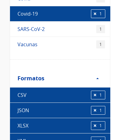
Covid-19
1
SARS-CoV-2
1
Vacunas
1
Filtro
Formatos
Formatos
CSV
1
JSON
1
XLSX
1