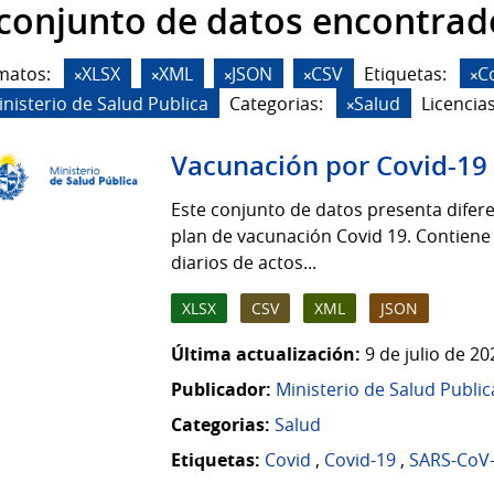
 conjunto de datos encontrad
matos:
XLSX
XML
JSON
CSV
Etiquetas:
C
inisterio de Salud Publica
Categorias:
Salud
Licencias
Vacunación por Covid-19
Este conjunto de datos presenta difere
plan de vacunación Covid 19. Contiene
diarios de actos...
XLSX
CSV
XML
JSON
Última actualización:
9 de julio de 2
Publicador:
Ministerio de Salud Public
Categorias:
Salud
Etiquetas:
Covid
,
Covid-19
,
SARS-CoV