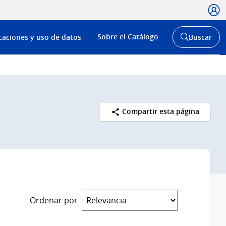
Usua
Menú
Sobre el Catálogo
caciones y uso de datos
Buscar
de
Abrir
buscador
navega
y
Compartir esta página
Ordenar por