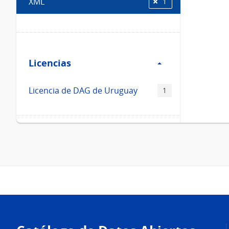
XML
1
Filtro
Licencias
Licencias
Licencia de DAG de Uruguay
1
Pie
de