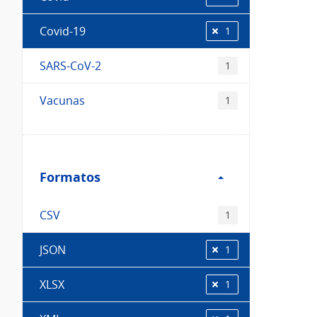
Covid-19
1
SARS-CoV-2
1
Vacunas
1
Filtro
Formatos
Formatos
CSV
1
JSON
1
XLSX
1