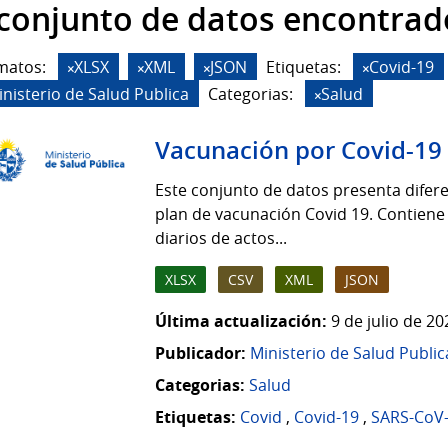
 conjunto de datos encontrad
matos:
XLSX
XML
JSON
Etiquetas:
Covid-19
inisterio de Salud Publica
Categorias:
Salud
Vacunación por Covid-19
Este conjunto de datos presenta difere
plan de vacunación Covid 19. Contiene
diarios de actos...
XLSX
CSV
XML
JSON
Última actualización:
9 de julio de 2
Publicador:
Ministerio de Salud Public
Categorias:
Salud
Etiquetas:
Covid
,
Covid-19
,
SARS-CoV