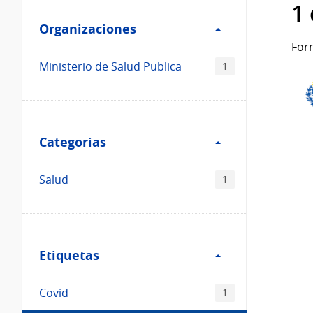
Filtro
datos...
1
Organizaciones
Organizaciones
For
Ministerio de Salud Publica
1
Filtro
Categorias
Categorias
Salud
1
Filtro
Etiquetas
Etiquetas
Covid
1