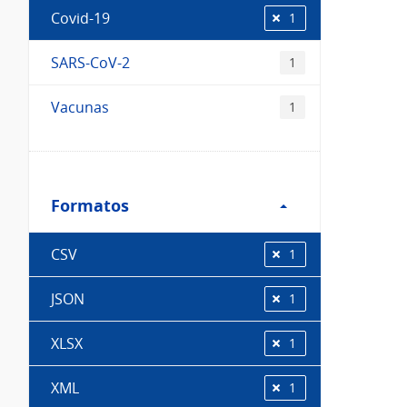
Covid-19
1
SARS-CoV-2
1
Vacunas
1
Filtro
Formatos
Formatos
CSV
1
JSON
1
XLSX
1
XML
1