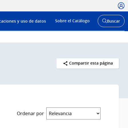
Usua
Menú
Sobre el Catálogo
caciones y uso de datos
Buscar
de
Abrir
buscador
navega
y
Compartir esta página
Ordenar por