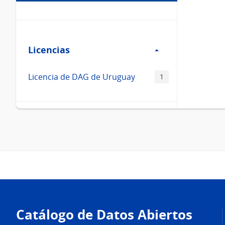
Filtro
Licencias
Licencias
Licencia de DAG de Uruguay
1
Pie
de
Catálogo de Datos Abiertos
página