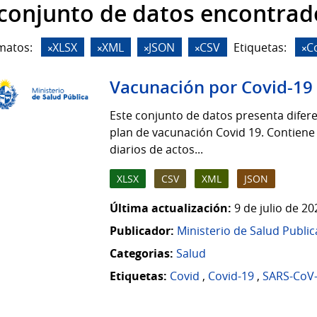
 conjunto de datos encontrad
matos:
XLSX
XML
JSON
CSV
Etiquetas:
C
Vacunación por Covid-19
Este conjunto de datos presenta difere
plan de vacunación Covid 19. Contiene
diarios de actos...
XLSX
CSV
XML
JSON
Última actualización:
9 de julio de 2
Publicador:
Ministerio de Salud Public
Categorias:
Salud
Etiquetas:
Covid
,
Covid-19
,
SARS-CoV