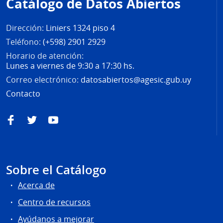
Catálogo de Datos Abiertos
página
Dirección:
Liniers 1324 piso 4
Teléfono:
(+598) 2901 2929
Horario de atención:
Lunes a viernes de 9:30 a 17:30 hs.
Correo electrónico:
datosabiertos@agesic.gub.uy
Contacto
Facebook
Twitter
YouTube
Sobre el Catálogo
Acerca de
Centro de recursos
Ayúdanos a mejorar