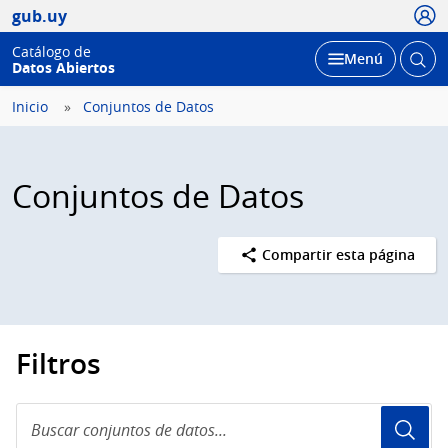
Usua
gub.uy
Catálogo de
Abrir
Desplegar
Menú
Datos Abiertos
busc
Inicio
Conjuntos de Datos
Conjuntos de Datos
Compartir esta página
Filtros
Buscar
conjuntos