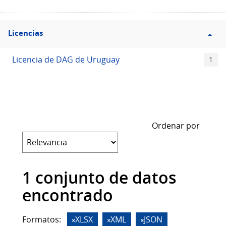
Filtro
Licencias
Licencias
Licencia de DAG de Uruguay
1
Ordenar por
1 conjunto de datos
encontrado
Formatos:
XLSX
XML
JSON