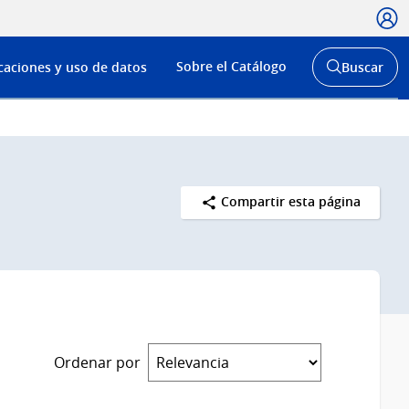
Usua
Menú
Sobre el Catálogo
caciones y uso de datos
Buscar
de
Abrir
buscador
navega
y
Compartir esta página
Ordenar por