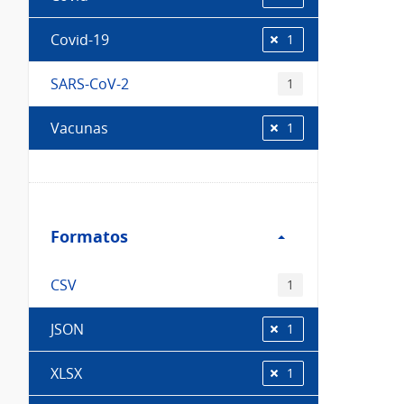
Covid-19
1
SARS-CoV-2
1
Vacunas
1
Filtro
Formatos
Formatos
CSV
1
JSON
1
XLSX
1