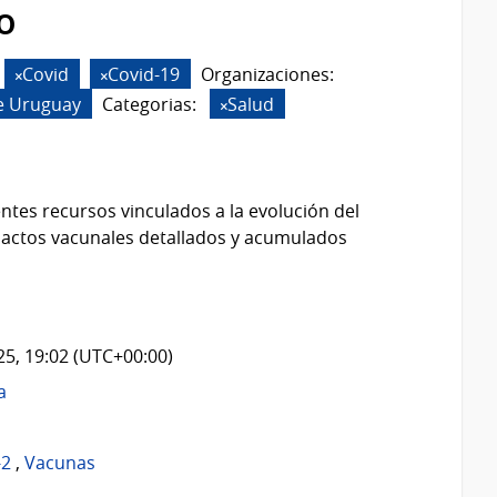
o
Covid
Covid-19
Organizaciones:
e Uruguay
Categorias:
Salud
ntes recursos vinculados a la evolución del
 actos vacunales detallados y acumulados
025, 19:02 (UTC+00:00)
a
-2
,
Vacunas