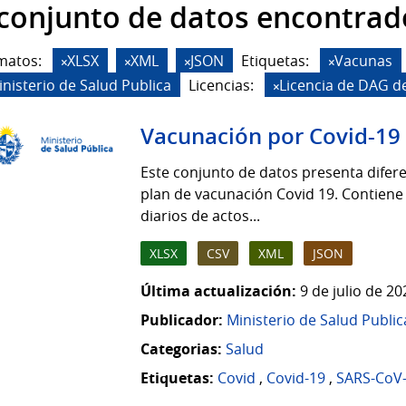
 conjunto de datos encontrad
matos:
XLSX
XML
JSON
Etiquetas:
Vacunas
inisterio de Salud Publica
Licencias:
Licencia de DAG d
Vacunación por Covid-19
Este conjunto de datos presenta difere
plan de vacunación Covid 19. Contiene
diarios de actos...
XLSX
CSV
XML
JSON
Última actualización:
9 de julio de 2
Publicador:
Ministerio de Salud Public
Categorias:
Salud
Etiquetas:
Covid
,
Covid-19
,
SARS-CoV