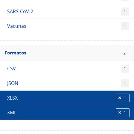
SARS-CoV-2
1
Vacunas
1
Filtro
Formatos
Formatos
CSV
1
JSON
1
XLSX
1
XML
1