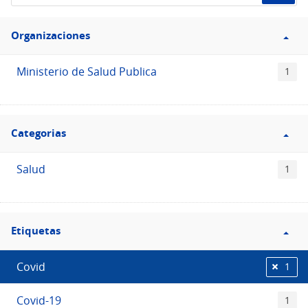
de
Filtro
datos...
Organizaciones
Organizaciones
Ministerio de Salud Publica
1
Filtro
Categorias
Categorias
Salud
1
Filtro
Etiquetas
Etiquetas
Covid
1
Covid-19
1