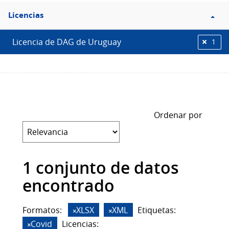
Filtro
Licencias
Licencias
Licencia de DAG de Uruguay
1
Ordenar por
1 conjunto de datos
encontrado
Formatos:
XLSX
XML
Etiquetas:
Covid
Licencias: