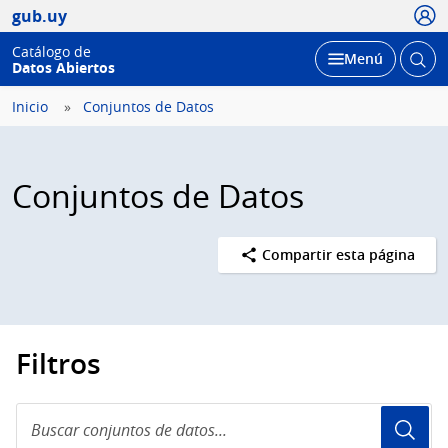
Usua
gub.uy
Catálogo de
Abrir
Desplegar
Menú
Datos Abiertos
busc
Inicio
Conjuntos de Datos
Conjuntos de Datos
Compartir esta página
Filtros
Buscar
conjuntos