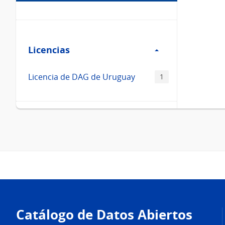
Filtro
Licencias
Licencias
Licencia de DAG de Uruguay
1
Pie
de
Catálogo de Datos Abiertos
página