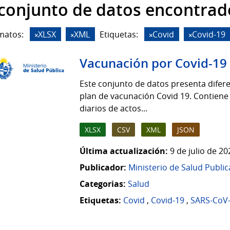
 conjunto de datos encontrad
matos:
XLSX
XML
Etiquetas:
Covid
Covid-19
Vacunación por Covid-19
Este conjunto de datos presenta difere
plan de vacunación Covid 19. Contiene
diarios de actos...
XLSX
CSV
XML
JSON
Última actualización:
9 de julio de 2
Publicador:
Ministerio de Salud Public
Categorias:
Salud
Etiquetas:
Covid
,
Covid-19
,
SARS-CoV