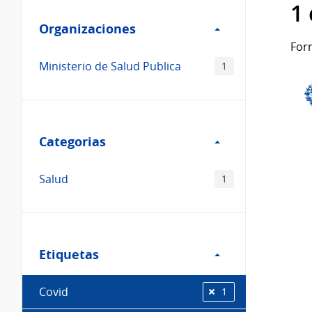
Filtro
datos...
1
Organizaciones
Organizaciones
For
Ministerio de Salud Publica
1
Filtro
Categorias
Categorias
Salud
1
Filtro
Etiquetas
Etiquetas
Covid
1