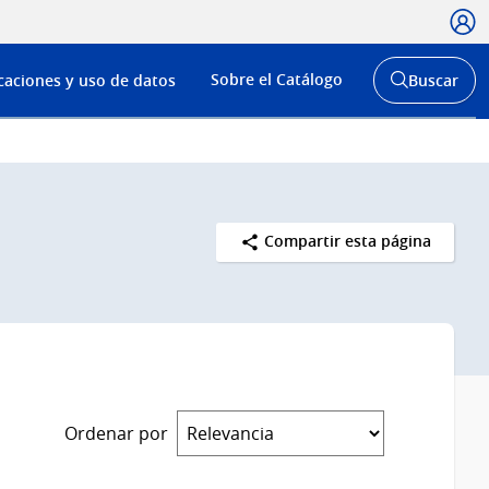
Usua
Menú
Sobre el Catálogo
caciones y uso de datos
Buscar
de
Abrir
buscador
navega
y
Compartir esta página
Ordenar por