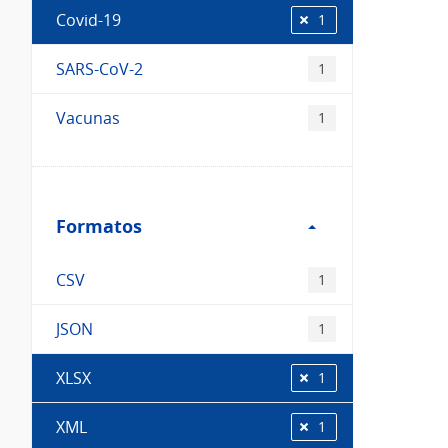
Covid-19
1
SARS-CoV-2
1
Vacunas
1
Filtro
Formatos
Formatos
CSV
1
JSON
1
XLSX
1
XML
1