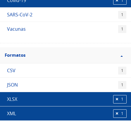
Covid-19
1
SARS-CoV-2
1
Vacunas
1
Filtro
Formatos
Formatos
CSV
1
JSON
1
XLSX
1
XML
1