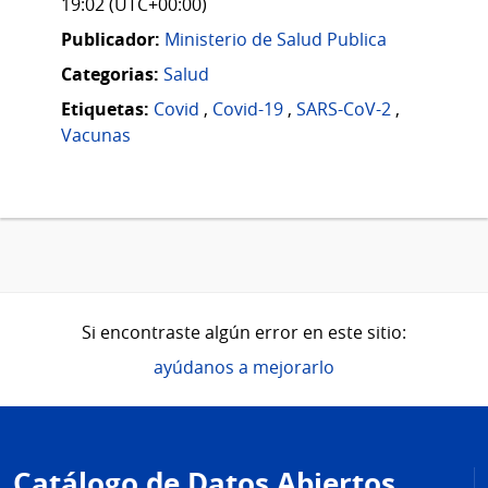
19:02 (UTC+00:00)
Publicador:
Ministerio de Salud Publica
Categorias:
Salud
Etiquetas:
Covid
,
Covid-19
,
SARS-CoV-2
,
Vacunas
Si encontraste algún error en este sitio:
ayúdanos a mejorarlo
Pie
de
Catálogo de Datos Abiertos