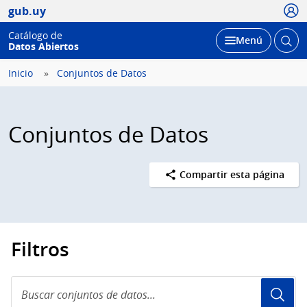
Usua
gub.uy
Catálogo de
Abrir
Desplegar
Menú
Datos Abiertos
busc
Inicio
Conjuntos de Datos
Conjuntos de Datos
Compartir esta página
Filtros
Buscar
conjuntos