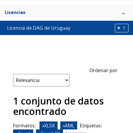
Filtro
Licencias
Licencias
Licencia de DAG de Uruguay
1
Ordenar por
1 conjunto de datos
encontrado
Formatos:
XLSX
XML
Etiquetas: