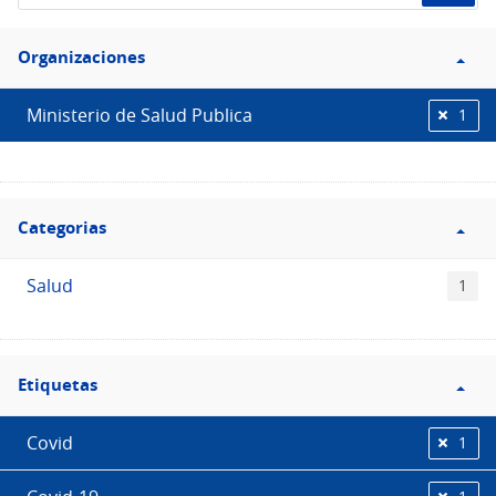
de
Filtro
datos...
Organizaciones
Organizaciones
Ministerio de Salud Publica
1
Filtro
Categorias
Categorias
Salud
1
Filtro
Etiquetas
Etiquetas
Covid
1