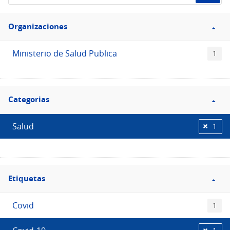
de
Filtro
datos...
Organizaciones
Organizaciones
Ministerio de Salud Publica
1
Filtro
Categorias
Categorias
Salud
1
Filtro
Etiquetas
Etiquetas
Covid
1