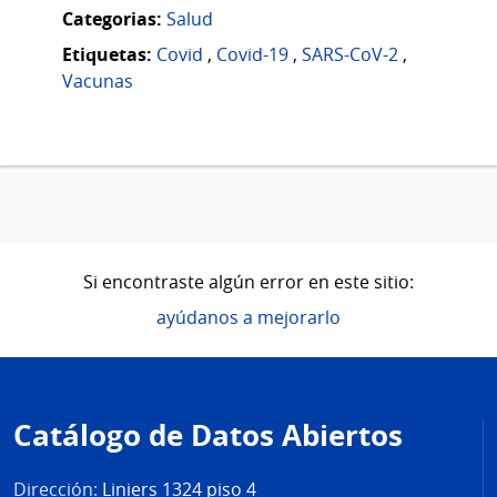
Categorias:
Salud
Etiquetas:
Covid
,
Covid-19
,
SARS-CoV-2
,
Vacunas
Si encontraste algún error en este sitio:
ayúdanos a mejorarlo
Pie
de
Catálogo de Datos Abiertos
página
Dirección:
Liniers 1324 piso 4