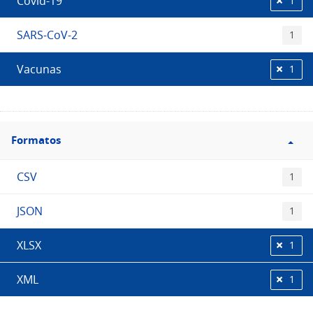
Covid-19
1
SARS-CoV-2
1
Vacunas
1
Filtro
Formatos
Formatos
CSV
1
JSON
1
XLSX
1
XML
1