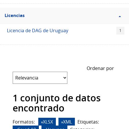
Filtro
Licencias
Licencias
Licencia de DAG de Uruguay
1
Ordenar por
1 conjunto de datos
encontrado
Formatos:
XLSX
XML
Etiquetas: