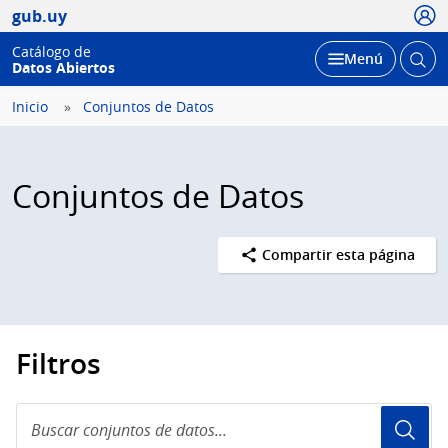
Usua
gub.uy
Catálogo de
Abrir
Desplegar
Menú
Datos Abiertos
busc
Inicio
Conjuntos de Datos
Conjuntos de Datos
Compartir esta página
Filtros
Buscar
conjuntos