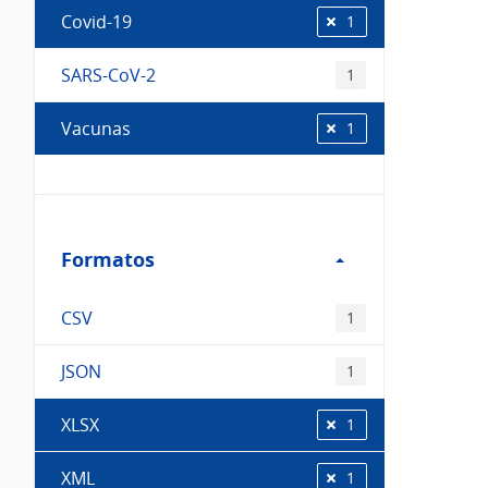
Covid-19
1
SARS-CoV-2
1
Vacunas
1
Filtro
Formatos
Formatos
CSV
1
JSON
1
XLSX
1
XML
1