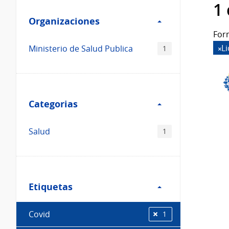
Filtro
datos...
1
Organizaciones
Organizaciones
For
L
Ministerio de Salud Publica
1
Filtro
Categorias
Categorias
Salud
1
Filtro
Etiquetas
Etiquetas
Covid
1