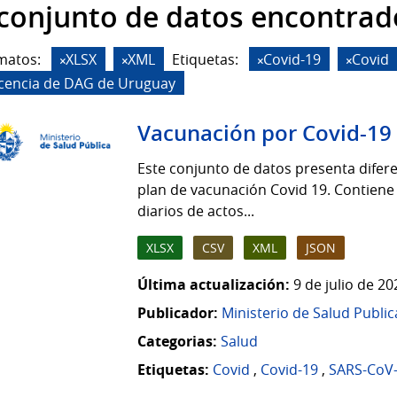
 conjunto de datos encontrad
matos:
XLSX
XML
Etiquetas:
Covid-19
Covid
icencia de DAG de Uruguay
Vacunación por Covid-19
Este conjunto de datos presenta difere
plan de vacunación Covid 19. Contiene
diarios de actos...
XLSX
CSV
XML
JSON
Última actualización:
9 de julio de 2
Publicador:
Ministerio de Salud Public
Categorias:
Salud
Etiquetas:
Covid
,
Covid-19
,
SARS-CoV