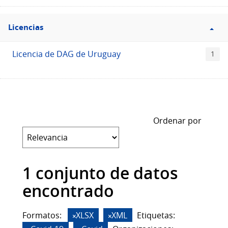
Filtro
Licencias
Licencias
Licencia de DAG de Uruguay
1
Ordenar por
1 conjunto de datos
encontrado
Formatos:
XLSX
XML
Etiquetas: