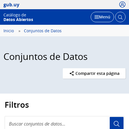
Usua
gub.uy
Catálogo de
Abrir
Desplegar
Menú
Datos Abiertos
busc
Inicio
Conjuntos de Datos
Conjuntos de Datos
Compartir esta página
Filtros
Buscar
conjuntos