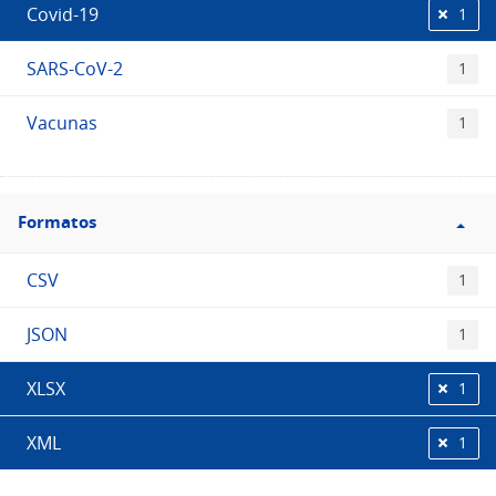
Covid-19
1
SARS-CoV-2
1
Vacunas
1
Filtro
Formatos
Formatos
CSV
1
JSON
1
XLSX
1
XML
1