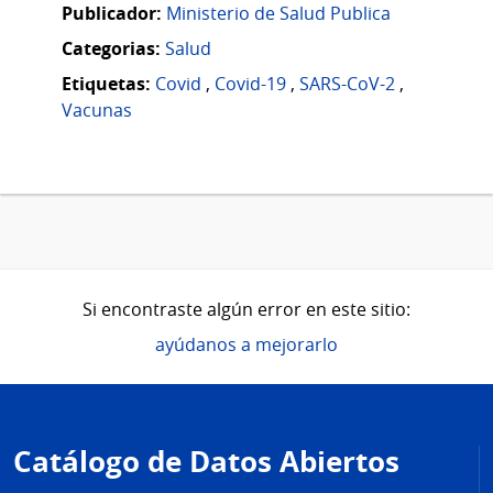
Publicador:
Ministerio de Salud Publica
Categorias:
Salud
Etiquetas:
Covid
,
Covid-19
,
SARS-CoV-2
,
Vacunas
Si encontraste algún error en este sitio:
ayúdanos a mejorarlo
Pie
de
Catálogo de Datos Abiertos
página