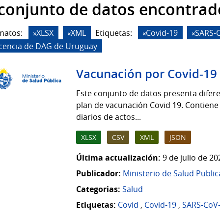
 conjunto de datos encontrad
matos:
XLSX
XML
Etiquetas:
Covid-19
SARS-
icencia de DAG de Uruguay
Vacunación por Covid-19
Este conjunto de datos presenta difere
plan de vacunación Covid 19. Contiene
diarios de actos...
XLSX
CSV
XML
JSON
Última actualización:
9 de julio de 2
Publicador:
Ministerio de Salud Public
Categorias:
Salud
Etiquetas:
Covid
,
Covid-19
,
SARS-CoV