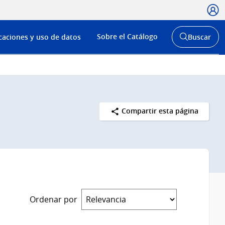
Usua
Menú
Sobre el Catálogo
caciones y uso de datos
Buscar
de
Abrir
buscador
navega
y
Compartir esta página
Ordenar por