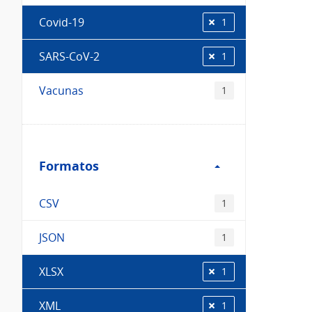
Covid-19
1
SARS-CoV-2
1
Vacunas
1
Filtro
Formatos
Formatos
CSV
1
JSON
1
XLSX
1
XML
1