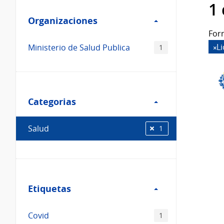
Filtro
datos...
1
Organizaciones
Organizaciones
For
L
Ministerio de Salud Publica
1
Filtro
Categorias
Categorias
Salud
1
Filtro
Etiquetas
Etiquetas
Covid
1