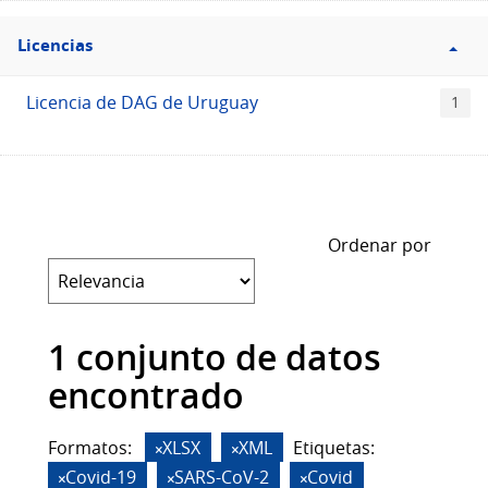
Filtro
Licencias
Licencias
Licencia de DAG de Uruguay
1
Ordenar por
1 conjunto de datos
encontrado
Formatos:
XLSX
XML
Etiquetas:
Covid-19
SARS-CoV-2
Covid