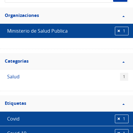
de
Filtro
datos...
Organizaciones
Organizaciones
Ministerio de Salud Publica
1
Filtro
Categorias
Categorias
Salud
1
Filtro
Etiquetas
Etiquetas
Covid
1