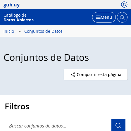
Usua
gub.uy
Catálogo de
Abrir
Desplegar
Menú
Datos Abiertos
busc
Inicio
Conjuntos de Datos
Conjuntos de Datos
Compartir esta página
Filtros
Buscar
conjuntos